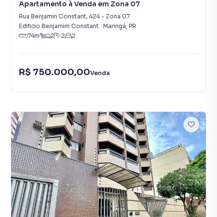
Apartamento à Venda em Zona 07
Rua Benjamin Constant
,
424
-
Zona 07
Edificio Benjamim Constant
·
Maringá
,
PR
74
m²
2
2
2
R$ 750.000,00
Venda