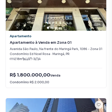
34
Apartamento
Apartamento à Venda em Zona 01
Avenida São Paulo, Na frente do Maringá Park
,
1086
-
Zona 01
Condomínio Ed Noel Rosa
·
Maringá
,
PR
218
m²
3
3
4
R$ 1.800.000,00
Venda
Condomínio
R$ 2.000,00