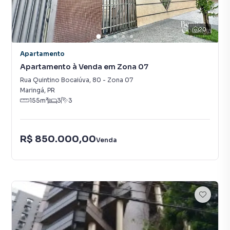
20
Apartamento
Apartamento à Venda em Zona 07
Rua Quintino Bocaiúva
,
80
-
Zona 07
Maringá
,
PR
155
m²
3
3
R$ 850.000,00
Venda