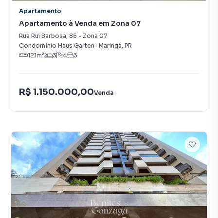
Apartamento
Apartamento à Venda em Zona 07
Rua Rui Barbosa
,
85
-
Zona 07
Condomínio Haus Garten
·
Maringá
,
PR
121
m²
3
4
3
R$ 1.150.000,00
Venda