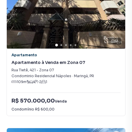
53
Apartamento
Apartamento à Venda em Zona 07
Rua Tietê
,
421
-
Zona 07
Condominio Residencial Nápoles
·
Maringá
,
PR
109
m²
4
2
1
R$ 570.000,00
Venda
Condomínio
R$ 600,00