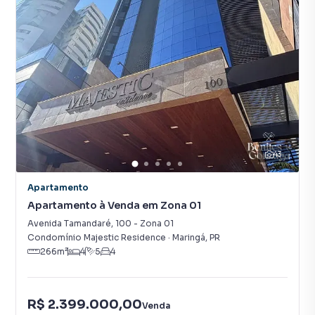
43
Apartamento
Apartamento à Venda em Zona 01
Avenida Tamandaré
,
100
-
Zona 01
Condomínio Majestic Residence
·
Maringá
,
PR
266
m²
4
5
4
R$ 2.399.000,00
Venda