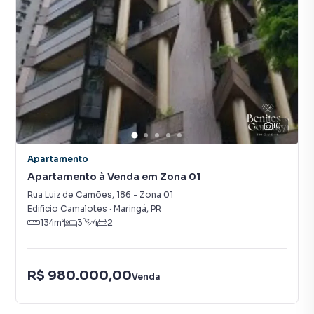
10
Apartamento
Apartamento à Venda em Zona 01
Rua Luiz de Camões
,
186
-
Zona 01
Edificio Camalotes
·
Maringá
,
PR
134
m²
3
4
2
R$ 980.000,00
Venda