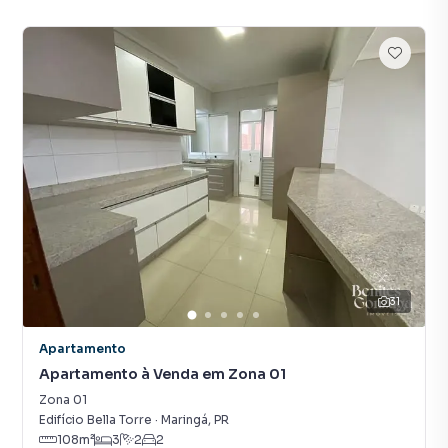
31
Apartamento
Apartamento à Venda em Zona 01
Zona 01
Edifício Bella Torre
·
Maringá
,
PR
108
m²
3
2
2