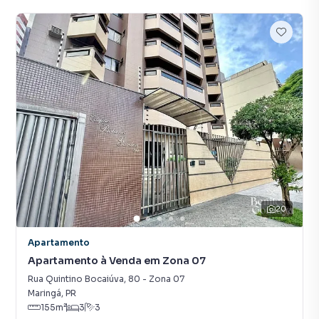
20
Apartamento
Apartamento à Venda em Zona 07
Rua Quintino Bocaiúva
,
80
-
Zona 07
Maringá
,
PR
155
m²
3
3