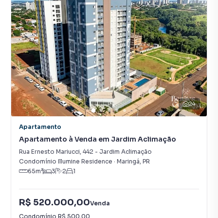
24
Apartamento
Apartamento à Venda em Jardim Aclimação
Rua Ernesto Mariucci
,
442
-
Jardim Aclimação
Condomínio Illumine Residence
·
Maringá
,
PR
65
m²
3
2
1
R$ 520.000,00
Venda
Condomínio
R$ 500,00