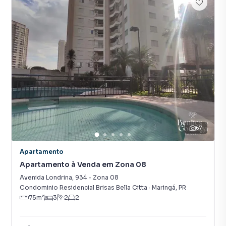
67
Apartamento
Apartamento à Venda em Zona 08
Avenida Londrina
,
934
-
Zona 08
Condominio Residencial Brisas Bella Citta
·
Maringá
,
PR
75
m²
3
2
2