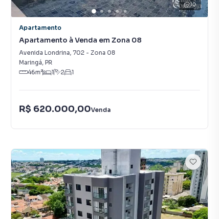
10
Apartamento
Apartamento à Venda em Zona 08
Avenida Londrina
,
702
-
Zona 08
Maringá
,
PR
46
m²
1
2
1
R$ 620.000,00
Venda