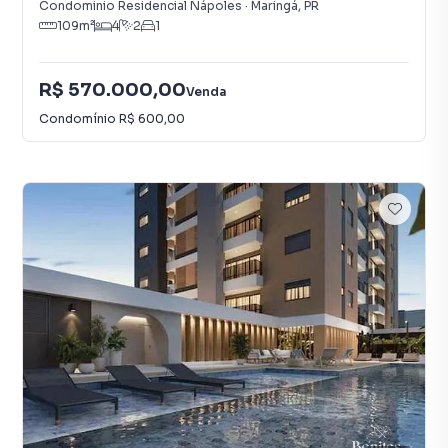
Condominio Residencial Nápoles
·
Maringá
,
PR
109
m²
4
2
1
R$ 570.000,00
Venda
Condomínio
R$ 600,00