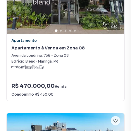
50
Apartamento
Apartamento à Venda em Zona 08
Avenida Londrina
,
736
-
Zona 08
Edifício Blend
·
Maringá
,
PR
45
m²
1
2
1
R$ 470.000,00
Venda
Condomínio
R$ 450,00