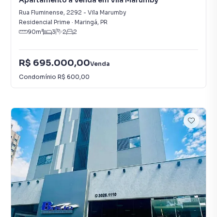
Apartamento à Venda em Vila Marumby
Rua Fluminense
,
2292
-
Vila Marumby
Residencial Prime
·
Maringá
,
PR
90
m²
3
2
2
R$ 695.000,00
Venda
Condomínio
R$ 600,00