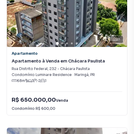
21
Apartamento
Apartamento à Venda em Chácara Paulista
Rua Distrito Federal
,
232
-
Chácara Paulista
Condomínio Luminare Residence
·
Maringá
,
PR
68
m²
3
2
1
R$ 650.000,00
Venda
Condomínio
R$ 600,00