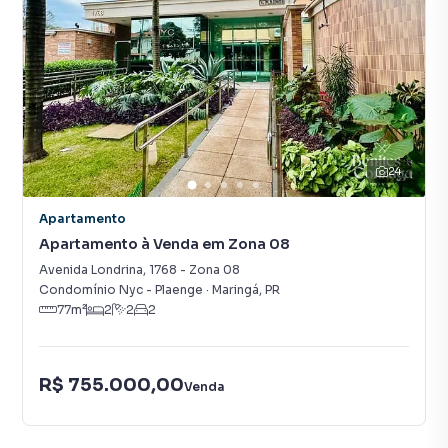
24
Apartamento
Apartamento à Venda em Zona 08
Avenida Londrina
,
1768
-
Zona 08
Condomínio Nyc - Plaenge
·
Maringá
,
PR
77
m²
2
2
2
R$ 755.000,00
Venda