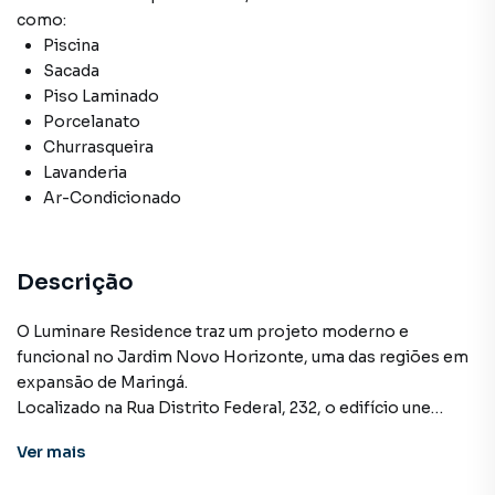
como:
Piscina
Sacada
Piso Laminado
Porcelanato
Churrasqueira
Lavanderia
Ar-Condicionado
Descrição
O Luminare Residence traz um projeto moderno e
funcional no Jardim Novo Horizonte, uma das regiões em
expansão de Maringá.
Localizado na Rua Distrito Federal, 232, o edifício une
praticidade, fácil acesso e excelente potencial de
Ver
mais
valorização.
Próximo à Cesumar, Av. Cerro Azul, mercados, hospital,