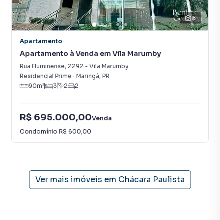
18
Apartamento
Apartamento à Venda em Vila Marumby
Rua Fluminense
,
2292
-
Vila Marumby
Residencial Prime
·
Maringá
,
PR
90
m²
3
2
2
R$ 695.000,00
Venda
Condomínio
R$ 600,00
Ver mais imóveis em
Chácara Paulista