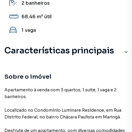
2
banheiros
68.46 m²
útil
1
vaga
Características principais
Piscina
Andar Alto
Sobre o imóvel
Elevador
Apartamento à venda com 3 quartos, 1 suite, 1 vaga e 2
banheiros.
Varanda
Localizado
no Condomínio
Luminare Residence
,
em
Rua
Sala de Academia
Distrito Federal
,
no bairro Chácara Paulista
em Maringá
.
Desfrute de
um apartamento
, com diversas comodidades