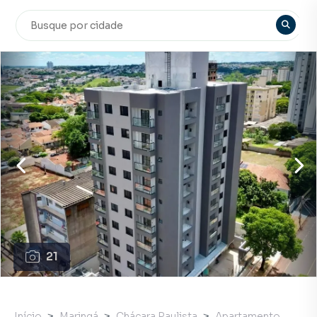
21
Início
Maringá
Chácara Paulista
Apartamento